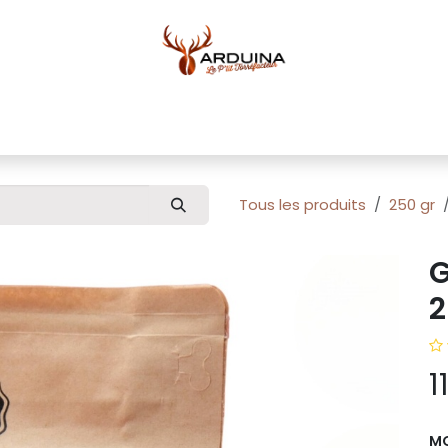
ue
Blog
À propos
Pour professionnels
Conta
Tous les produits
250 gr
G
2
1
M