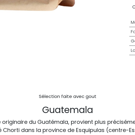
C
M
F
G
L
Sélection faite avec gout
Guatemala
 originaire du Guatémala, provient plus préciséme
horti dans la province de Esquipulas (centre-Est