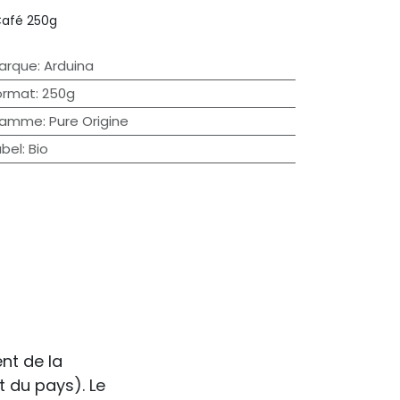
afé 250g
arque
:
Arduina
ormat
:
250g
amme
:
Pure Origine
abel
:
Bio
nt de la
 du pays). Le