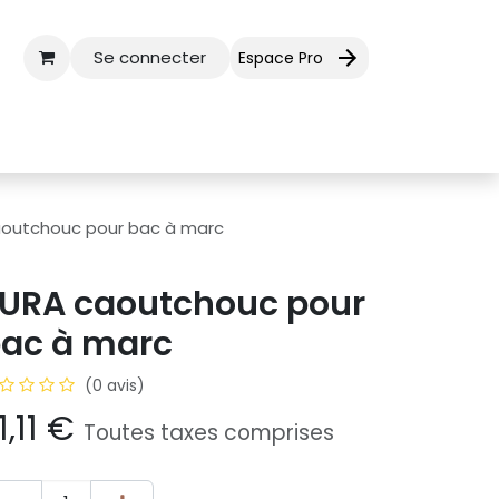
Se connecter
Espace Pro
ctez-nous
Aide
outchouc pour bac à marc
URA caoutchouc pour
ac à marc
(0 avis)
1,11
€
Toutes taxes comprises