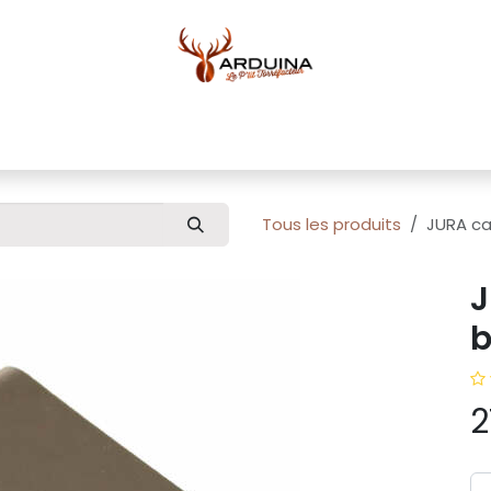
ue
Blog
À propos
Pour professionnels
Conta
Tous les produits
JURA ca
J
b
2