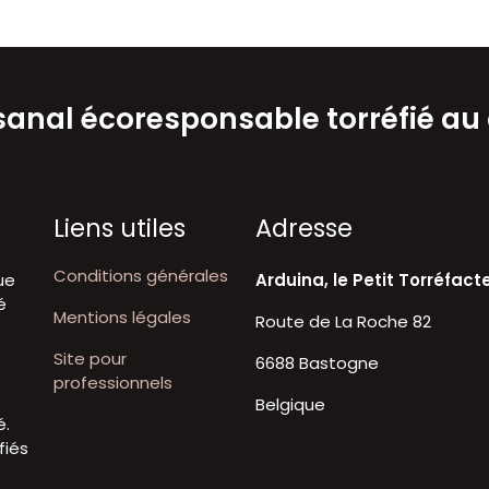
isanal écoresponsable torréfié au
Liens utiles
A​dresse
Conditions générales
ue
Arduina, le Petit Torréfact
é
Mentions légales
Route de La Roche 82
t
e
Site pour
6688 Bastogne
professionnels
Belgique
é.
fiés