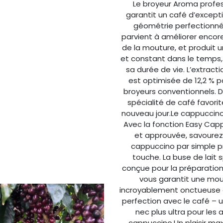
Le broyeur Aroma profes
garantit un café d’except
géométrie perfectionnée
parvient à améliorer encor
de la mouture, et produit un
et constant dans le temps,
sa durée de vie. L’extrac
est optimisée de 12,2 % p
broyeurs conventionnels. 
spécialité de café favori
nouveau jour.Le cappuccino
Avec la fonction Easy Cap
et approuvée, savourez 
cappuccino par simple p
touche. La buse de lait
conçue pour la préparatio
vous garantit une mou
incroyablement onctueuse q
perfection avec le café – un
nec plus ultra pour les
cappuccino.Un plaisir ma