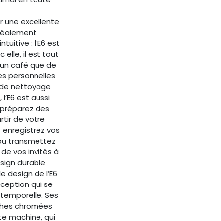
ur une excellente
 idéalement
tuitive : l’E6 est
 elle, il est tout
r un café que de
s personnelles
s de nettoyage
 l’E6 est aussi
: préparez des
rtir de votre
 enregistrez vos
 ou transmettez
e vos invités à
sign durable
e design de l’E6
xception qui se
ntemporelle. Ses
ches chromées
tte machine, qui