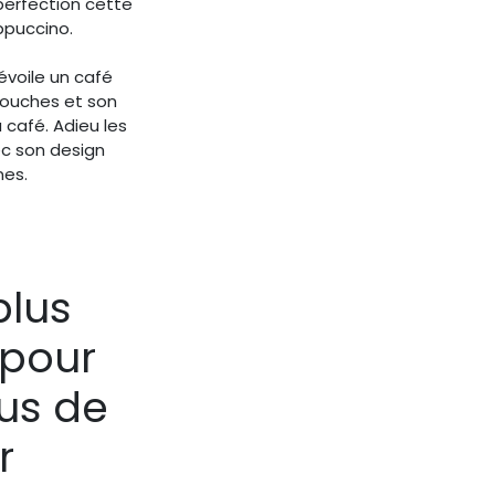
 perfection cette
ppuccino.
voile un café
touches et son
 café. Adieu les
ec son design
nes.
plus
pour
us de
r