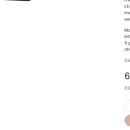
L’
ma
se
Ma
in
5 
ch
Co
6
c