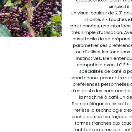
simplicité
Un visuel couleur de 2,8" po
lisibilité, six touches
positionnées, une interface in
très simple d’utilisation. Avec
aussi facile de se prépare
paramétrer ses préférence
ou d’utiliser les fonction
instinctives. Bien entendu,
compatible avec J.O.E.® 
spécialités de café à pa
smartphone, paramétrez et
préférences personnelles
d’un geste les commandes d
la machine à café.Un de
Par son élégance discrète, l
reflète la technologie d’e
cache derrière sa façade i
formes franches aux tou
font forte impression : ce