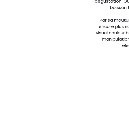
dégustation. Out
boisson 
Par sa moutu
encore plus r
visuel couleur 
manipulation
élé