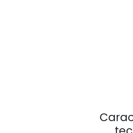
Carac
te