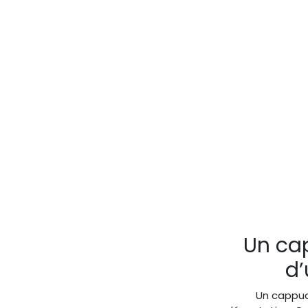
Un cap
d’
Un cappuc