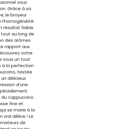
sionnel vous
ion. Grâce à sa
, le broyeur
e l’homogénéité
 résultat fiable
 tout au long de
tion des arômes
ar rapport aux
Découvrez votre
te sous un tout
 à la perfection
puccino, testée
un délicieux
ression d’une
 spécialement
n du cappuccino
sse fine et
ui se marie à la
 vrai délice ! Le
 amateurs de
ximal en toute