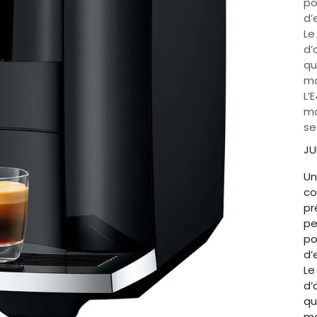
po
d’
Le
d’
qu
ma
L’
ma
se
JU
Un
co
pr
pe
po
d’
Le
d’
qu
ma