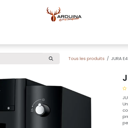
ue
Blog
À propos
Pour professionnels
Conta
Tous les produits
JURA E4
J
JU
Un
co
pr
pe