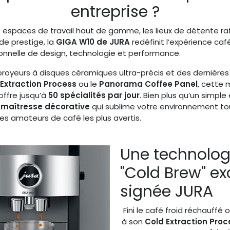
entreprise ?
 espaces de travail haut de gamme, les lieux de détente raf
de prestige, la
GIGA W10 de JURA
redéfinit l’expérience ca
ionnelle de design, technologie et performance.
royeurs à disques céramiques ultra-précis et des dernières
 Extraction Process
ou le
Panorama Coffee Panel
, cette
offre jusqu’à
50 spécialités par jour
. Bien plus qu’un simpl
 maîtresse décorative
qui sublime votre environnement t
es amateurs de café les plus avertis.
Une technolog
"Cold Brew" ex
signée JURA
Fini le café froid réchauffé 
à son
Cold Extraction Proc