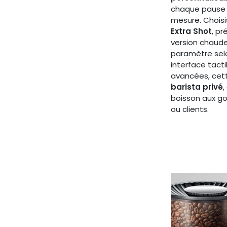
chaque pause 
mesure. Choisis
Extra Shot
, p
version chaude
paramètre selo
interface tacti
avancées, cet
barista privé
boisson aux go
ou clients.