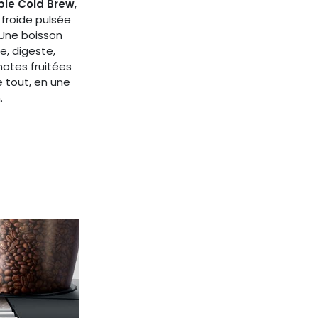
ble Cold Brew
,
 froide pulsée
 Une boisson
, digeste,
notes fruitées
 tout, en une
.