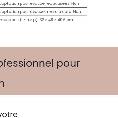
daptation pour évacuer eaux usées
:
Non
daptation pour évacuer marc à café
:
Non
imensions (l × h × p)
:
32 × 49 × 49.6 cm
ofessionnel pour
um
votre