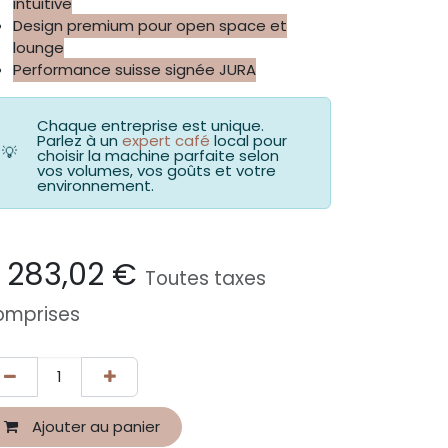
intuitive
Design premium pour o​pen space et
lounge
Performance suisse signée JURA
Chaque entreprise est unique.
Parlez à un
expert café
local pour
💡
choisir la machine parfaite selon
vos volumes, vos goûts et votre
environnement.
 283,02
€
Toutes taxes
omprises
Ajouter au panier