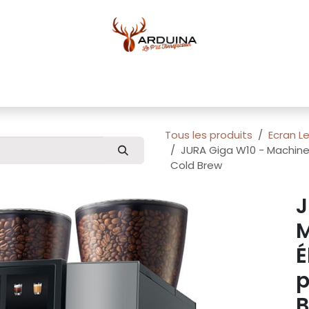
ue
Blog
À propos
Pour professionnels
Conta
Tous les produits
Ecran L
JURA Giga W10 - Machine
Cold Brew
J
M
É
p
B