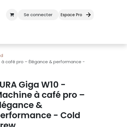
Se connecter
Espace Pro
ctez-nous
Aide
ed
 à café pro – Élégance & performance -
URA Giga W10 -
achine à café pro –
légance &
erformance - Cold
rew