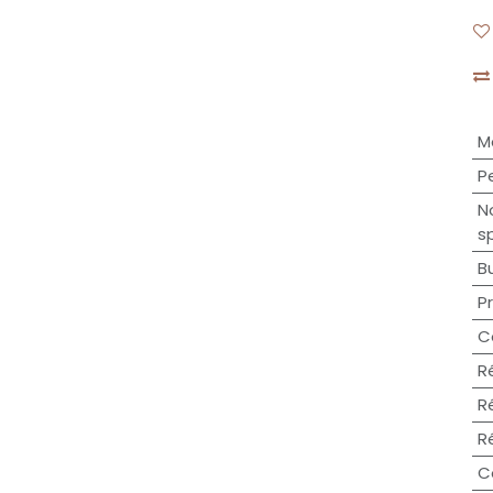
M
P
N
s
B
P
C
R
R
R
C