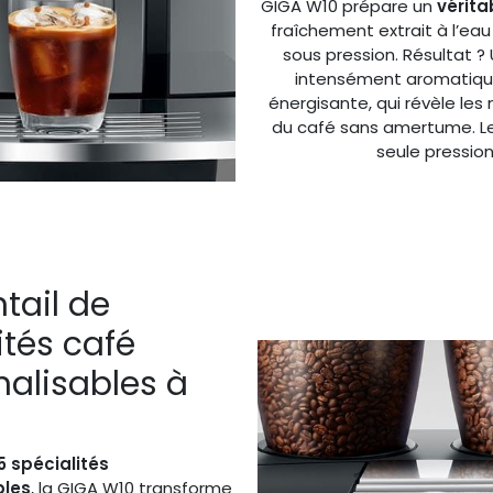
GIGA W10 prépare un
vérita
fraîchement extrait à l’eau
sous pression. Résultat ?
intensément aromatique
énergisante, qui révèle les 
du café sans amertume. Le
seule pression
tail de
ités café
alisables à
5 spécialités
bles
, la GIGA W10 transforme