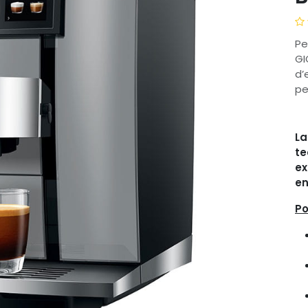
Pe
GI
d’
pe
La
te
ex
en
Po