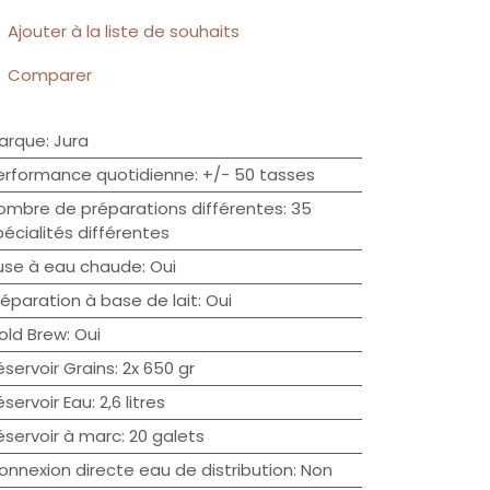
Ajouter à la liste de souhaits
Comparer
arque
:
Jura
erformance quotidienne
:
+/- 50 tasses
ombre de préparations différentes
:
35
pécialités différentes
use à eau chaude
:
Oui
réparation à base de lait
:
Oui
old Brew
:
Oui
éservoir Grains
:
2x 650 gr
éservoir Eau
:
2,6 litres
éservoir à marc
:
20 galets
onnexion directe eau de distribution
:
Non