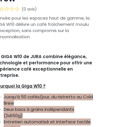
(0 avis)
nsée pour les espaces haut de gamme, la
GA W10 délivre un café fraîchement moulu
exception, sans compromis sur la
rsonnalisation.
 GIGA W10 de JURA combine élégance,
chnologie et performance pour offrir une
périence café exceptionnelle en
treprise.
urquoi la Giga W10 ?
Jusqu’à 50 cafés/jour, du ristretto au Cold
Brew
Deux bacs à grains indépendants
(2x650g)
Entretien automatisé et interface tactile