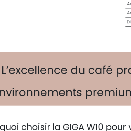
A
A
D
 L’excellence du café pr
nvironnements premi
quoi choisir la GIGA W10 pour 