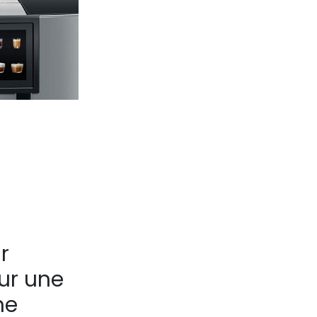
r
ur une
me