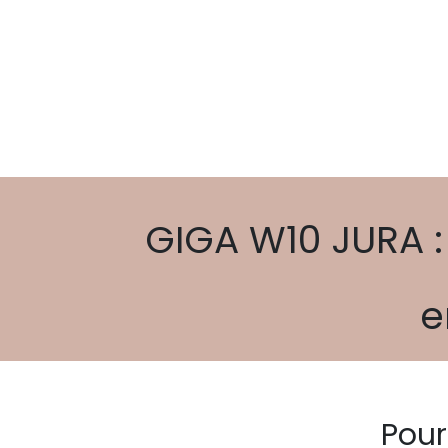
GIGA W10 JURA :
e
Pour