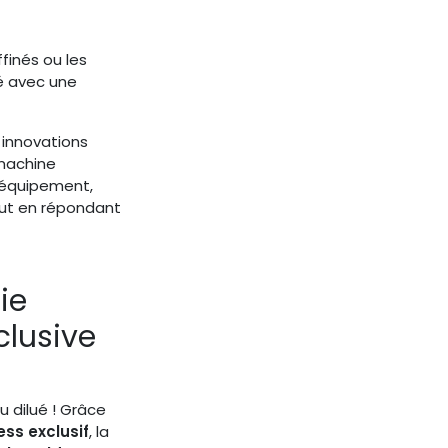
finés ou les
fé avec une
 innovations
 machine
e équipement,
out en répondant
ie
clusive
ou dilué ! Grâce
ess exclusif
, la