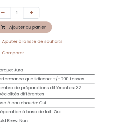
Ajouter au panier
Ajouter à la liste de souhaits
Comparer
arque
:
Jura
erformance quotidienne
:
+/- 200 tasses
ombre de préparations différentes
:
32
pécialités différentes
use à eau chaude
:
Oui
réparation à base de lait
:
Oui
old Brew
:
Non