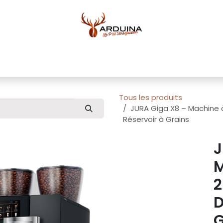
ue
Blog
À propos
Pour professionnels
Conta
Tous les produits
JURA Giga X8 – Machine 
Réservoir à Grains
J
M
2
D
G