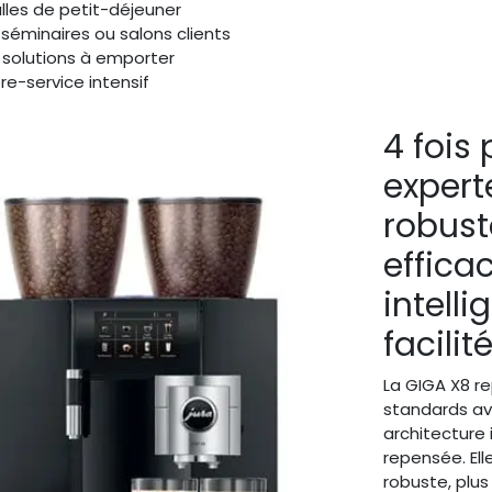
alles de petit-déjeuner
séminaires ou salons clients
t solutions à emporter
re-service intensif
4 fois 
experte
robust
efficac
intelli
facilit
La GIGA X8 r
standards a
architecture 
repensée. Ell
robuste, plus