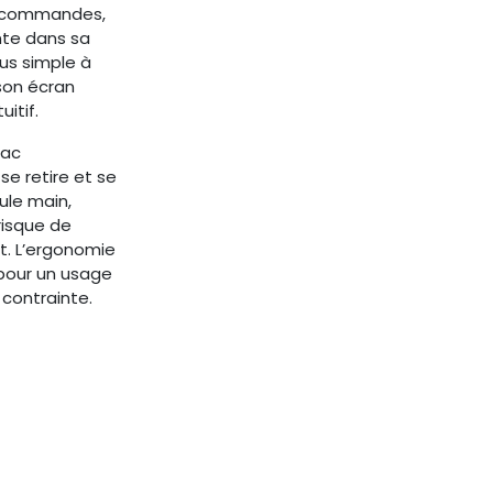
s commandes,
ente dans sa
lus simple à
 son écran
uitif.
bac
e retire et se
ule main,
risque de
. L’ergonomie
 pour un usage
 contrainte.