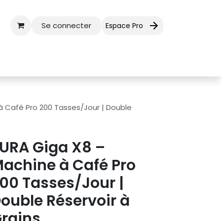
Se connecter
Espace Pro
ctez-nous
Aide
à Café Pro 200 Tasses/Jour | Double
URA Giga X8 –
achine à Café Pro
00 Tasses/Jour |
ouble Réservoir à
rains