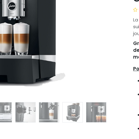
La
su
jo
Gr
de
me
Po