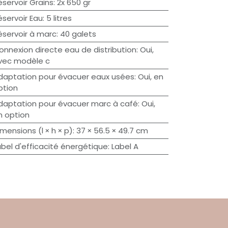
éservoir Grains
:
2x 650 gr
éservoir Eau
:
5 litres
éservoir à marc
:
40 galets
onnexion directe eau de distribution
:
Oui,
vec modèle c
daptation pour évacuer eaux usées
:
Oui, en
ption
daptation pour évacuer marc à café
:
Oui,
n option
imensions (l × h × p)
:
37 × 56.5 × 49.7 cm
abel d'efficacité énergétique
:
Label A