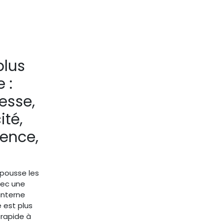
plus
 :
esse,
ité,
gence,
é
epousse les
vec une
interne
e est plus
 rapide à