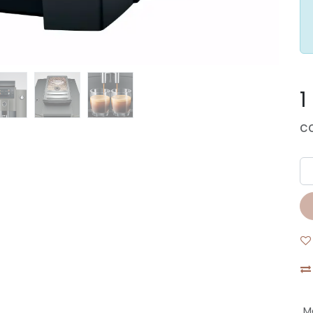
1
c
M