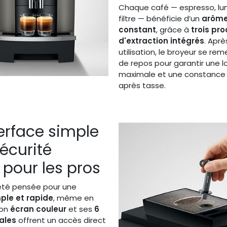
Chaque café — espresso, lu
filtre — bénéficie d’un
arôme
constant
, grâce à
trois pr
d'extraction intégrés
. Apr
utilisation, le broyeur se rem
de repos pour garantir une l
maximale et une constance 
après tasse.
erface simple
écurité
pour les pros
été pensée pour une
mple et rapide
, même en
Son
écran couleur
et ses
6
ales
offrent un accès direct