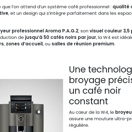
ce que l’on attend d’un système café professionnel :
qualité
tive
, et un design qui s’intègre parfaitement dans les espac
yeur professionnel Aroma P.A.G.2
, son
visuel couleur 3,5
oduction de
jusqu’à 50 cafés noirs par jour
, la W4 est idéal
rs
,
zones d’accueil
, ou
salles de réunion premium
.
Une technolog
broyage préci
un café noir
constant
Au cœur de la W4, le
broyeur
assure une mouture ultra-pr
régulière.