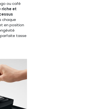
ngo ou café
 riche et
ocessus
ès chaque
et en position
ongévité
parfaite tasse