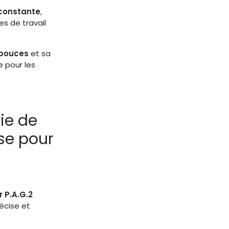
 constante
,
es de travail
 pouces
et sa
e pour les
ie de
se pour
 P.A.G.2
écise et