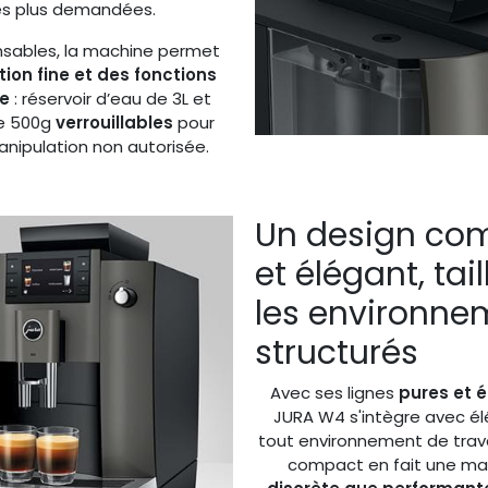
les plus demandées.
nsables, la machine permet
tion fine et des fonctions
ge
: réservoir d’eau de 3L et
de 500g
verrouillables
pour
anipulation non autorisée.
Un design co
et élégant, tai
les environne
structurés
Avec ses lignes
pures et é
JURA W4 s'intègre avec é
tout environnement de trava
compact en fait une ma