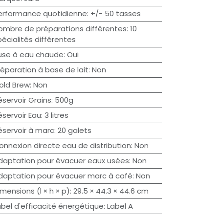
erformance quotidienne
:
+/- 50 tasses
ombre de préparations différentes
:
10
pécialités différentes
use à eau chaude
:
Oui
réparation à base de lait
:
Non
old Brew
:
Non
éservoir Grains
:
500g
éservoir Eau
:
3 litres
éservoir à marc
:
20 galets
onnexion directe eau de distribution
:
Non
daptation pour évacuer eaux usées
:
Non
daptation pour évacuer marc à café
:
Non
imensions (l × h × p)
:
29.5 × 44.3 × 44.6 cm
abel d'efficacité énergétique
:
Label A