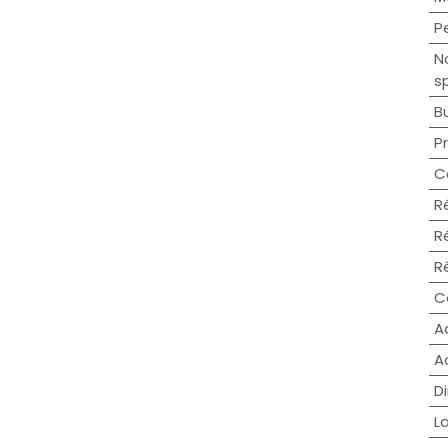
P
N
s
B
P
C
R
R
R
C
A
A
D
L