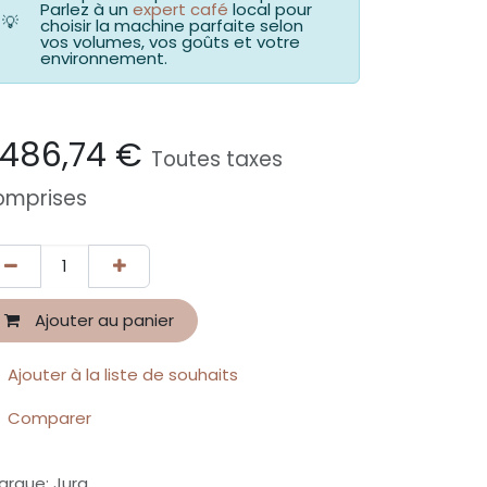
Parlez à un
expert café
local pour
💡
choisir la machine parfaite selon
vos volumes, vos goûts et votre
environnement.
 486,74
€
Toutes taxes
omprises
Ajouter au panier
Ajouter à la liste de souhaits
Comparer
arque
:
Jura