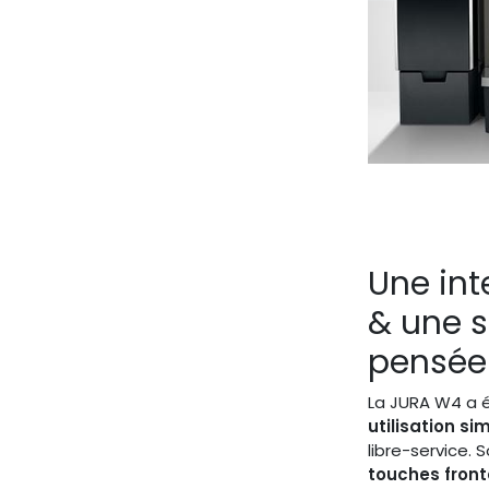
Une int
& une s
pensée 
La JURA W4 a 
utilisation si
libre-service. 
touches front