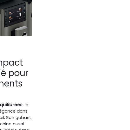
mpact
llé pour
ments
quilibrées
, la
légance dans
il. Son gabarit
chine aussi