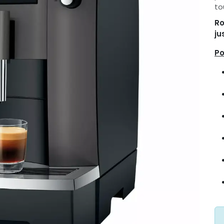
to
Ro
ju
Po