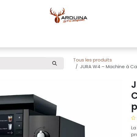
ue
Blog
À propos
Pour professionnels
Conta
Tous les produits
JURA W4 – Machine à Ca
J
C
p
La
pr