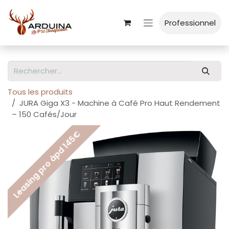
Se rendre au contenu
Professionnel
Tous les produits
JURA Giga X3 - Machine à Café Pro Haut Rendement
– 150 Cafés/Jour
Leasing pro àpd 145€