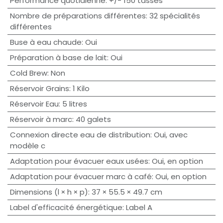
Performance quotidienne
:
+/- 150 tasses
Nombre de préparations différentes
:
32 spécialités
différentes
Buse à eau chaude
:
Oui
Préparation à base de lait
:
Oui
Cold Brew
:
Non
Réservoir Grains
:
1 Kilo
Réservoir Eau
:
5 litres
Réservoir à marc
:
40 galets
Connexion directe eau de distribution
:
Oui, avec
modèle c
Adaptation pour évacuer eaux usées
:
Oui, en option
Adaptation pour évacuer marc à café
:
Oui, en option
Dimensions (l × h × p)
:
37 × 55.5 × 49.7 cm
Label d'efficacité énergétique
:
Label A