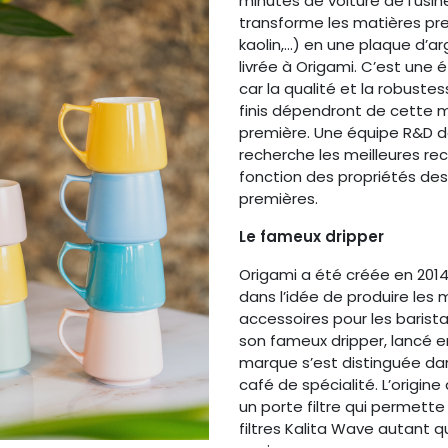
minutes de voiture de l’usin
transforme les matières pre
kaolin,…) en une plaque d’arg
livrée à Origami. C’est une 
car la qualité et la robuste
finis dépendront de cette 
première. Une équipe R&D 
recherche les meilleures re
fonction des propriétés de
premières.
Le fameux dripper
Origami a été créée en 2014
dans l’idée de produire les m
accessoires pour les barista
son fameux dripper, lancé en
marque s’est distinguée dan
café de spécialité. L’origine 
un porte filtre qui permette d
filtres Kalita Wave autant qu