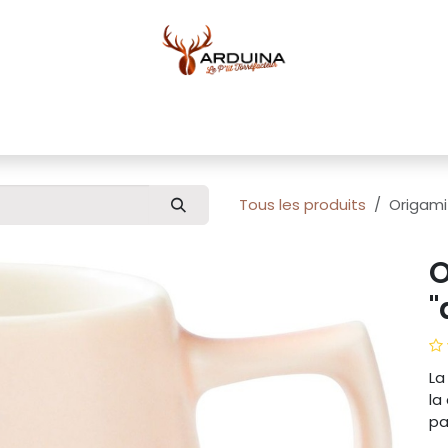
ue
Blog
À propos
Pour professionnels
Conta
Tous les produits
Origami
O
"
La
la
pa