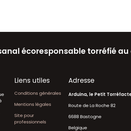
isanal écoresponsable torréfié au
Liens utiles
A​dresse
Conditions générales
ue
Arduina, le Petit Torréfact
é
Mentions légales
Route de La Roche 82
t
e
Site pour
6688 Bastogne
professionnels
Belgique