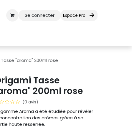
Se connecter
Espace Pro
ctez-nous
Aide
 Tasse "aroma" 200ml rose
rigami Tasse
aroma" 200ml rose
(0 avis)
 gamme Aroma a été étudiée pour révéler
 concentration des arômes grâce à sa
rtie haute resserrée.