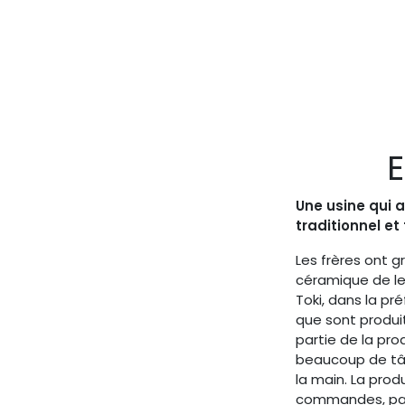
E
Une usine qui al
traditionnel et
Les frères ont g
céramique de leu
Toki, dans la pré
que sont produit
partie de la pro
beaucoup de tâc
la main. La prod
commandes, pas 