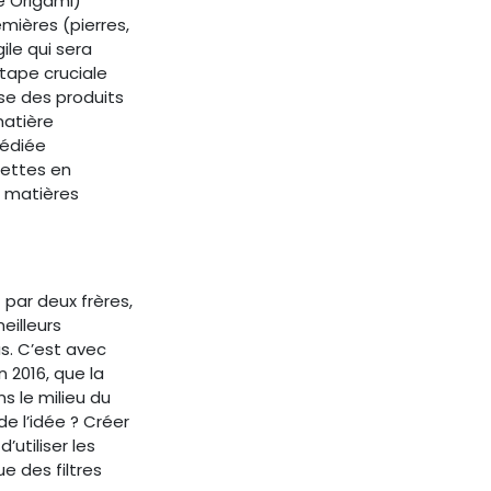
e Origami)
mières (pierres,
ile qui sera
étape cruciale
sse des produits
matière
dédiée
cettes en
s matières
 par deux frères,
eilleurs
s. C’est avec
 2016, que la
s le milieu du
de l’idée ? Créer
’utiliser les
e des filtres