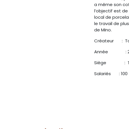
a même son cof
l’objectif est de
local de porcel
le travail de pl
de Mino.
Créateur : Ta
Année
​ :
Siège
​ :
Salariés : 100