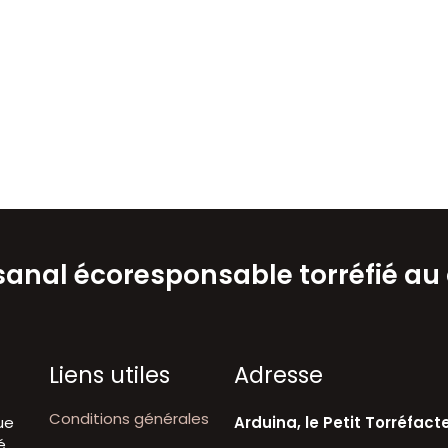
isanal écoresponsable torréfié au
Liens utiles
A​dresse
Conditions générales
ue
Arduina, le Petit Torréfact
é