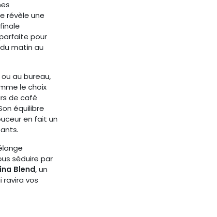
mes
e révèle une
finale
parfaite pour
du matin au
 ou au bureau,
mme le choix
rs de café
Son équilibre
ouceur en fait un
ants.
mélange
us séduire par
ina Blend
, un
 ravira vos