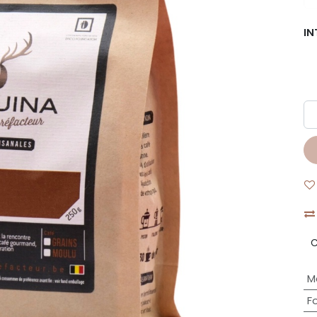
IN
C
M
F