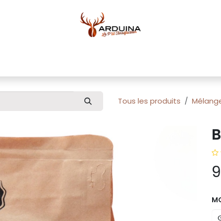
ue
Blog
À propos
Pour professionnels
Conta
Tous les produits
Mélang
B
9
M