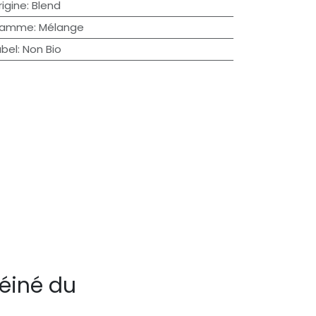
rigine
:
Blend
amme
:
Mélange
abel
:
Non Bio
éiné du