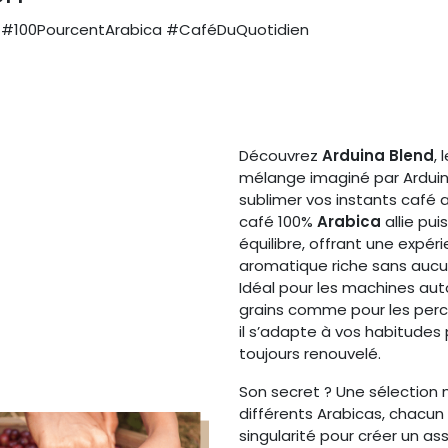
#100PourcentArabica #CaféDuQuotidien
Découvrez
Arduina Blend
, 
mélange imaginé par Arduin
sublimer vos instants café 
café 100%
Arabica
allie pui
équilibre, offrant une expér
aromatique riche sans auc
Idéal pour les machines au
grains comme pour les percol
il s’adapte à vos habitudes p
toujours renouvelé.
Son secret ? Une sélection
différents Arabicas, chacun
singularité pour créer un a