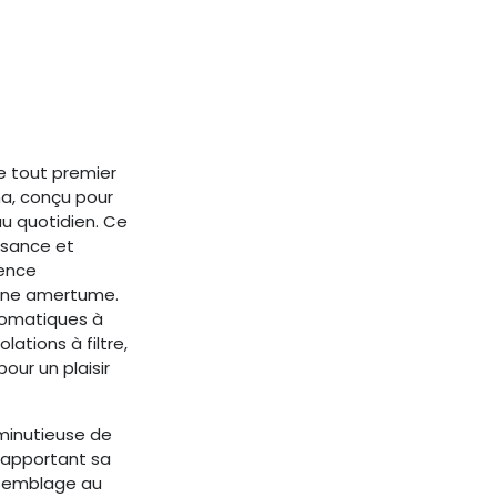
le tout premier
a, conçu pour
au quotidien. Ce
ssance et
ience
une amertume.
tomatiques à
ations à filtre,
our un plaisir
 minutieuse de
 apportant sa
ssemblage au