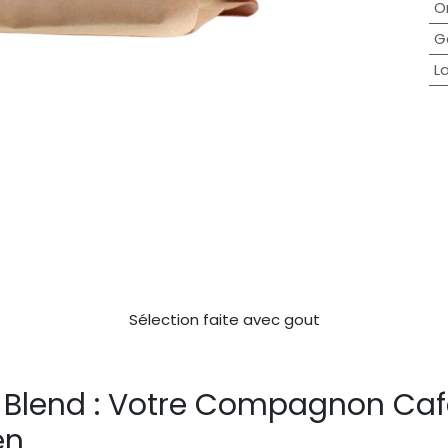
O
G
L
Sélection faite avec gout
 Blend : Votre Compagnon Caf
ien