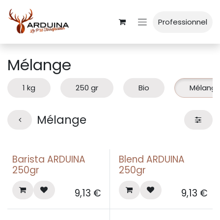
Se rendre au contenu
Professionnel
Mélange
1 kg
250 gr
Bio
Mélang
Mélange
Best seller
Barista ARDUINA
Blend ARDUINA
250gr
250gr
9,13
€
9,13
€