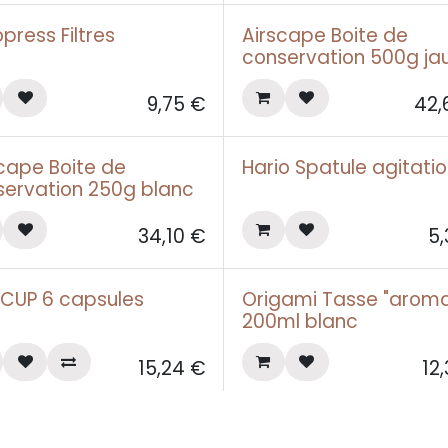
press Filtres
Airscape Boite de
conservation 500g ja
9,75
€
42,
cape Boite de
Hario Spatule agitati
servation 250g blanc
34,10
€
5,
ECUP 6 capsules
Origami Tasse "arom
200ml blanc
15,24
€
12