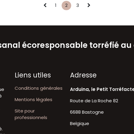
1
2
3
isanal écoresponsable torréfié au
Liens utiles
A​dresse
Conditions générales
ue
Arduina, le Petit Torréfact
é
Mentions légales
Route de La Roche 82
t
e
Site pour
6688 Bastogne
professionnels
Belgique
é.