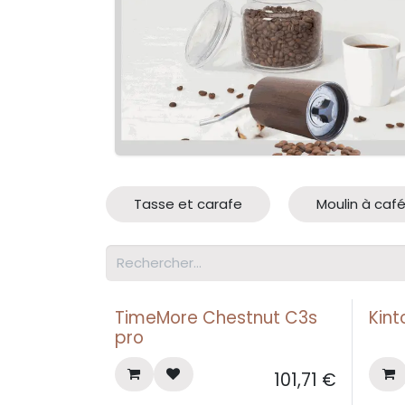
Tasse et carafe
Moulin à caf
TimeMore Chestnut C3s
Kin
pro
101,71
€