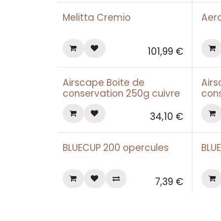
Melitta Cremio
Aero
101,99
€
Airscape Boite de
Airs
conservation 250g cuivre
con
34,10
€
BLUECUP 200 opercules
BLU
7,39
€