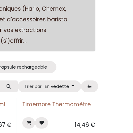
coniques (Hario, Chemex,
et d’accessoires barista
r vos extractions
s')offrir...
Capsule rechargeable
En vedette
Trier par :
ml
Timemore Thermomètre
,67
€
14,46
€