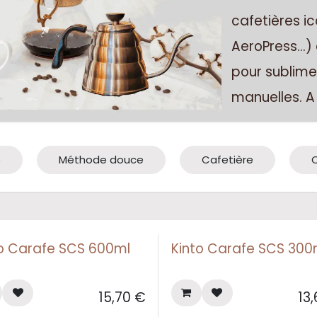
cafetières i
AeroPress…) 
pour sublime
manuelles. A (
é
Méthode douce
Cafetière
to Carafe SCS 600ml
Kinto Carafe SCS 300
15,70
€
13