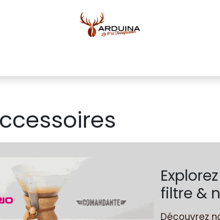
ue
Blog
À propos
Pour professionnels
Conta
accessoires
Explorez
filtre 
Découvrez no