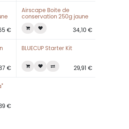
Airscape Boite de
une
conservation 250g jaune
65
€
34,10
€
on
BLUECUP Starter Kit
37
€
29,91
€
a"
,39
€