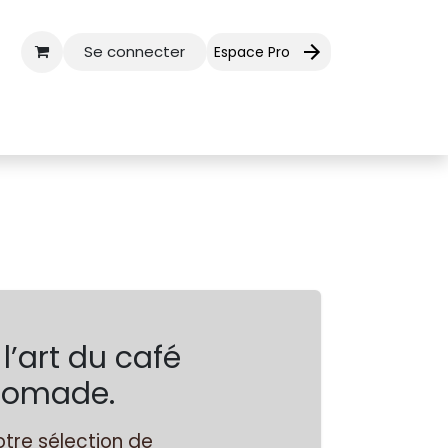
Se connecter
Espace Pro
ctez-nous
Aide
 l’art du café
& nomade.
tre sélection de